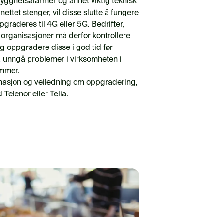
rygghetsalarmer og annet viktig teknisk
nettet stenger, vil disse slutte å fungere
graderes til 4G eller 5G. Bedrifter,
rganisasjoner må derfor kontrollere
g oppgradere disse i god tid før
 å unngå problemer i virksomheten i
mmer.
masjon og veiledning om oppgradering,
ed
Telenor
eller
Telia
.