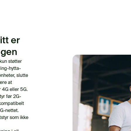
tt er
ngen
kun støtter
ing-hytta-
heter, slutte
lere at
 4G eller 5G.
tyr før 2G-
r kompatibelt
G-nettet.
styr som ikke