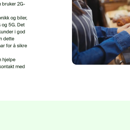
m bruker 2G-
nikk og biler,
4G og 5G. Det
 kunder i god
n dette
ar for å sikre
 hjelpe
 kontakt med