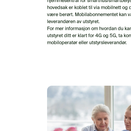
hjemmesentral for smarthus/smartbelysn
hovedsak er koblet til via mobilnett og 
være berørt. Mobilabonnementet kan v
leverandøren av utstyret.
For mer informasjon om hvordan du ka
utstyret ditt er klart for 4G og 5G, ta k
mobiloperatør eller utstyrsleverandør.