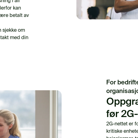
ing i all
derfor kan
ære betalt av
n sjekke om
ontakt med din
For bedrif
organisasj
Oppgrad
før 2G
2G-nettet er f
kritiske enhet