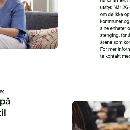
heisalarmer, t
utstyr. Når 2G-
om de ikke opp
kommuner og o
sine enheter o
stenging, for
årene som ko
For mer infor
ta kontakt m
e:
 på
il