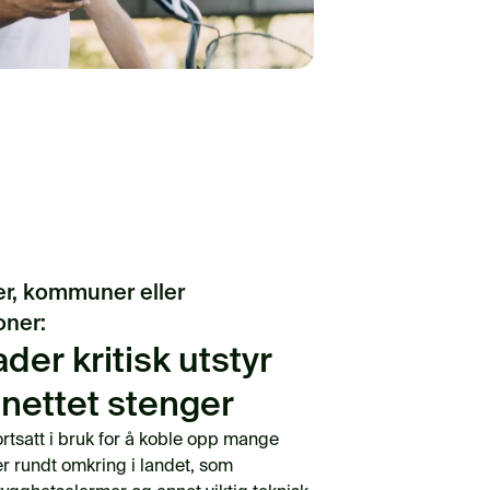
ter, kommuner eller
oner:
er kritisk utstyr
-nettet stenger
ortsatt i bruk for å koble opp mange
er rundt omkring i landet, som